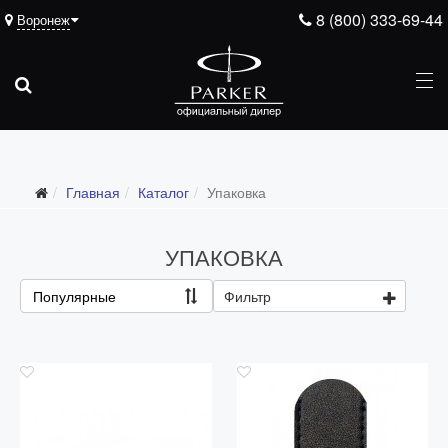
8 (800) 333-69-44
Воронеж
Подарочные ручки
Главная
Каталог
Упаковка
Ежедневники
Ручки для гравировки
УПАКОВКА
С золотым пером
Популярные
Фильтр
Распродажа
Аксессуары
Запчасти
Упаковка
Подарочные сертификаты