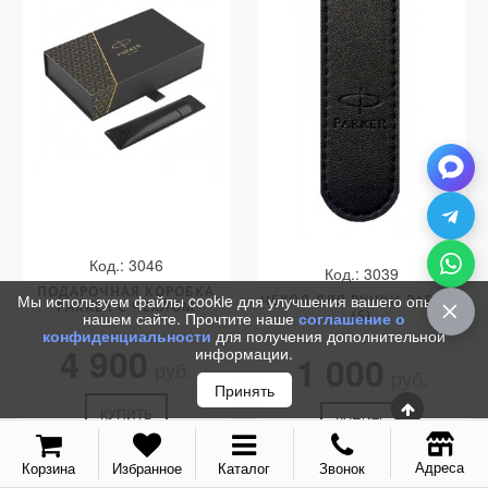
Код.: 3046
Код.: 3039
ПОДАРОЧНАЯ КОРОБКА
Мы используем файлы cookie для улучшения вашего опыта на
ЧЕХОЛ ДЛЯ РУЧКИ PARKER
PARKER С ЧЕХЛОМ
(S)
нашем сайте. Прочтите наше
соглашение о
конфиденциальности
для получения дополнительной
4 900
информации.
1 000
руб.
руб.
Принять
КУПИТЬ
КУПИТЬ
Адреса
Корзина
Избранное
Каталог
Звонок