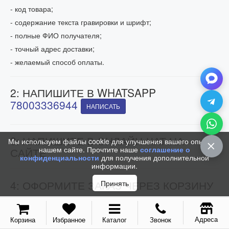
- код товара;
- содержание текста гравировки и шрифт;
- полные ФИО получателя;
- точный адрес доставки;
- желаемый способ оплаты.
2: НАПИШИТЕ В WHATSAPP
78003336944
НАПИСАТЬ
3: НАПИШИТЕ В ОНЛАЙН-ЧАТ НА
Мы используем файлы cookie для улучшения вашего опыта на
нашем сайте. Прочтите наше
соглашение о
САЙТЕ
конфиденциальности
для получения дополнительной
информации.
4: ОФОРМИТЕ ЗАКАЗ ЧЕРЕЗ КОРЗИНУ
Принять
Если время Вашего заказа приходится на нерабочее время,
добавьте товар в корзину и укажите Ваши контактные
данные. Мы свяжемся с Вами и обработаем заказ как только
Адреса
Корзина
Избранное
Каталог
Звонок
откроемся.